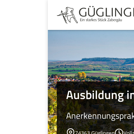
Ausbildung i
Anerkennungsprakt
74363 Güglingen
Vollz