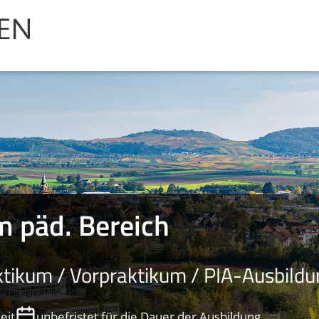
m päd. Bereich
ikum / Vorpraktikum / PIA-Ausbildun
eit
unbefristet für die Dauer der Ausbildung