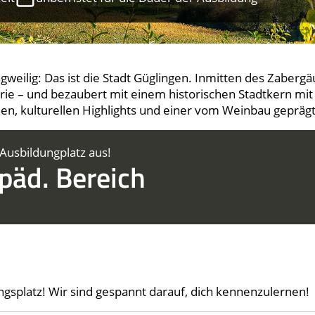
ngweilig: Das ist die Stadt Güglingen. Inmitten des Zaber­gä
trie – und bezau­bert mit einem histo­rischen Stadtkern mit 
hen, kulturellen Highlights und einer vom Wein­bau gepr
 Ausbildungplatz aus!
päd. Bereich
!
gsplatz! Wir sind gespannt darauf, dich kennen­zulernen!